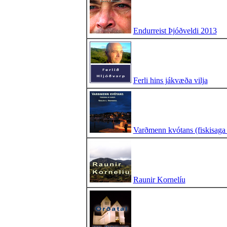
Endurreist Þjóðveldi 2013
Ferli hins jákvæða vilja
Varðmenn kvótans (fiskisaga a
Raunir Kornelíu