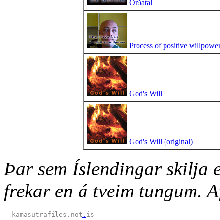
Orðatal
Process of positive willpowe
God's Will
God's Will (original)
Þar sem Íslendingar skilja 
frekar en á tveim tungum. 
  kamasutrafiles.not
.